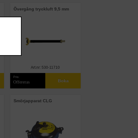
Övergång tryckluft 9,5 mm
Art.nr: 530-11710
Pris:
Boka
Offereras
Smörjapparat CLG