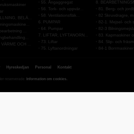
•
55. Ångaggregat
8. BEARBETNINGSM
bruksmaskiner
•
56. Tork- och uppvär...
•
81. Berg- och jordb
ar
•
58. Ventilationsfläk...
•
82 Skruvdragre, mu
LLNING, BELÄ...
6. PUMPAR
•
82-1. Mejsel- och s
ningsmaskine...
•
64. Pumpar
•
82-3 Bilningsmejsl
bearbetning ...
7. LIFTAR, LYFTANORN...
•
83. Kapmaskiner oc
ngbehandling...
•
73. Liftar
•
84. Slip- och fräsm
, VÄRME OCH ...
•
75. Lyftanordningar
•
84-1 Borrmaskiner
r
Hyreskedjan
Personal
Kontakt
ter reserverade.
Information om cookies.