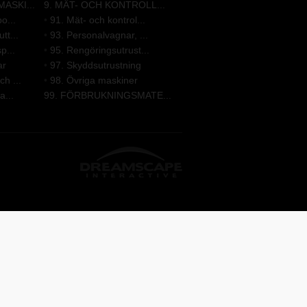
ASKI...
9. MÄT- OCH KONTROLL...
o...
•
91. Mät- och kontrol...
tt...
•
93. Personalvagnar, ...
p...
•
95. Rengöringsutrust...
ar
•
97. Skyddsutrustning
h ...
•
98. Övriga maskiner
a...
99. FÖRBRUKNINGSMATE...