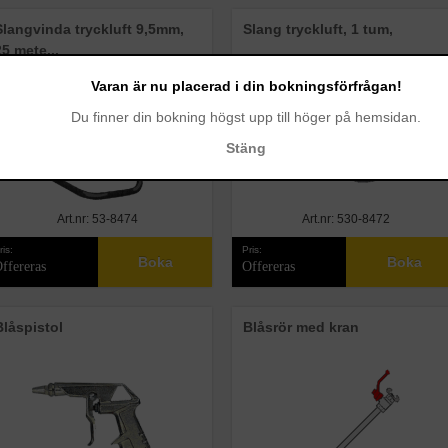
Slangvinda tryckluft 9,5mm,
Slang tryckluft, 1 tum,
25 mete...
Varan är nu placerad i din bokningsförfrågan!
Du finner din bokning högst upp till höger på hemsidan.
Stäng
Art.nr: 53-8474
Art.nr: 530-8472
ris:
Pris:
Boka
Boka
ffereras
Offereras
Blåspistol
Blåsrör med kran