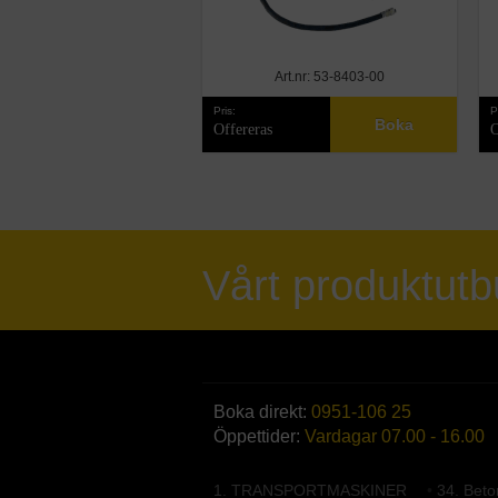
Art.nr: 53-8403-00
Pris:
P
Boka
Offereras
O
Vårt produktut
Boka direkt:
0951-106 25
Öppettider:
Vardagar 07.00 - 16.00
1. TRANSPORTMASKINER
•
34. Bet