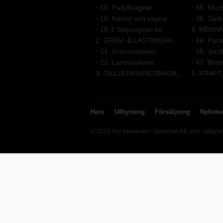
•
15. Pallyftvagnar
•
35. Mur
•
16. Kärror och vagna...
•
38. Tank
•
16-1 Släpvagnar-bil
4. RENHÅ
2. GRÄV- & LASTMASKI...
•
44. Pack
•
21. Grävmaskiner
•
45. Jord
•
22. Lastmaskiner
•
47. Beto
3. TILLVERKNINGSMASK...
5. KRAFT
Hem
Uthyrning
Försäljning
Nyhete
© 2026 Hyr Maskiner i Storuman AB. Alla rättighe