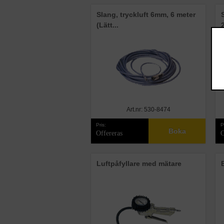
Slang, tryckluft 6mm, 6 meter
(Lätt...
Art.nr: 530-8474
Pris:
P
Boka
Offereras
O
Luftpåfyllare med mätare