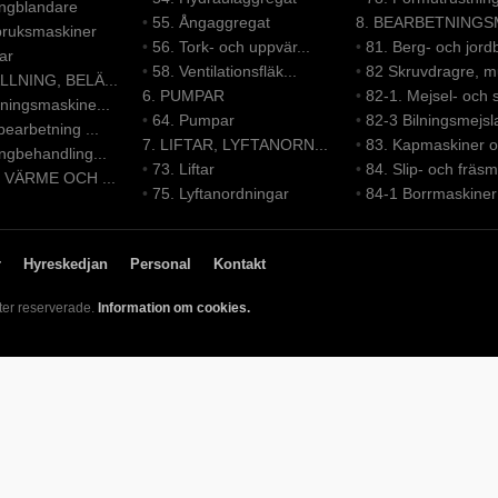
ongblandare
•
55. Ångaggregat
8. BEARBETNINGSM
bruksmaskiner
•
56. Tork- och uppvär...
•
81. Berg- och jordb
ar
•
58. Ventilationsfläk...
•
82 Skruvdragre, mu
LLNING, BELÄ...
6. PUMPAR
•
82-1. Mejsel- och s
ningsmaskine...
•
64. Pumpar
•
82-3 Bilningsmejsl
bearbetning ...
7. LIFTAR, LYFTANORN...
•
83. Kapmaskiner oc
ngbehandling...
•
73. Liftar
•
84. Slip- och fräsm
, VÄRME OCH ...
•
75. Lyftanordningar
•
84-1 Borrmaskiner
r
Hyreskedjan
Personal
Kontakt
ter reserverade.
Information om cookies.