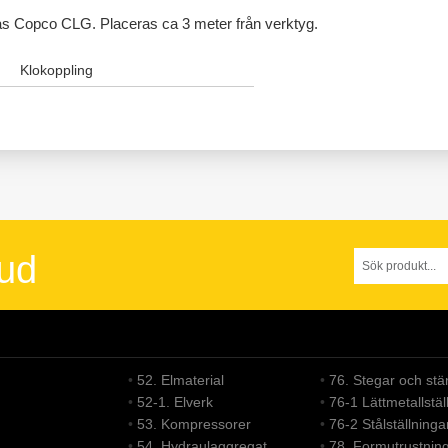
as Copco CLG. Placeras ca 3 meter från verktyg.
Klokoppling
bud
•
52. Elmaterial
•
76. Stegar och stän
•
52-1. Elverk
•
76-1 Lättmetallställ
•
53. Kompressorer
•
76-2 Stålställninga
•
54. Hydraulaggregat
•
78. Formutrustnin