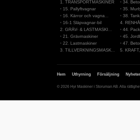
1. TRANSPORTMASKINER
•
34. Bet
•
15. Pallyftvagnar
•
35. Mur
•
16. Kärror och vagna...
•
38. Tank
•
16-1 Släpvagnar-bil
4. RENHÅ
2. GRÄV- & LASTMASKI...
•
44. Pack
•
21. Grävmaskiner
•
45. Jord
•
22. Lastmaskiner
•
47. Beto
3. TILLVERKNINGSMASK...
5. KRAFT
Hem
Uthyrning
Försäljning
Nyhete
© 2026 Hyr Maskiner i Storuman AB. Alla rättighe