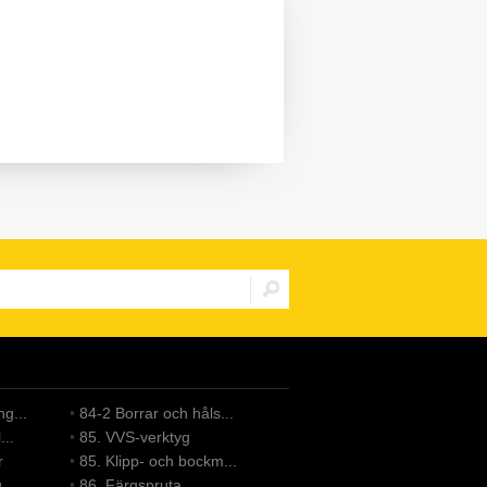
g...
•
84-2 Borrar och håls...
...
•
85. VVS-verktyg
r
•
85. Klipp- och bockm...
g
•
86. Färgspruta