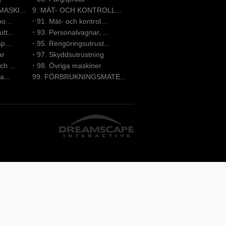
ASKI...
9. MÄT- OCH KONTROLL...
o...
•
91. Mät- och kontrol...
tt...
•
93. Personalvagnar, ...
p...
•
95. Rengöringsutrust...
ar
•
97. Skyddsutrustning
h ...
•
98. Övriga maskiner
a...
99. FÖRBRUKNINGSMATE...