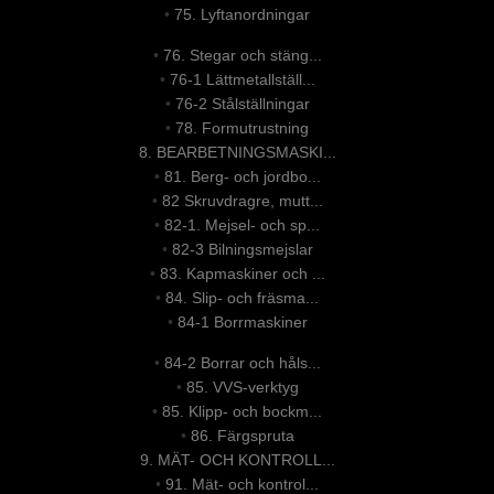
•
75. Lyftanordningar
•
76. Stegar och stäng...
•
76-1 Lättmetallställ...
•
76-2 Stålställningar
•
78. Formutrustning
8. BEARBETNINGSMASKI...
•
81. Berg- och jordbo...
•
82 Skruvdragre, mutt...
•
82-1. Mejsel- och sp...
•
82-3 Bilningsmejslar
•
83. Kapmaskiner och ...
•
84. Slip- och fräsma...
•
84-1 Borrmaskiner
•
84-2 Borrar och håls...
•
85. VVS-verktyg
•
85. Klipp- och bockm...
•
86. Färgspruta
9. MÄT- OCH KONTROLL...
•
91. Mät- och kontrol...