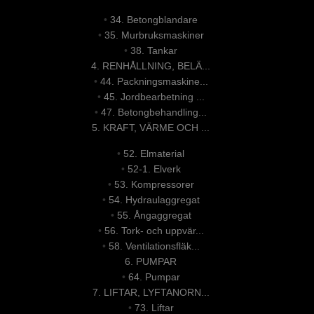
•
34. Betongblandare
•
35. Murbruksmaskiner
•
38. Tankar
4. RENHÅLLNING, BELÄ...
•
44. Packningsmaskine...
•
45. Jordbearbetning ...
•
47. Betongbehandling...
5. KRAFT, VÄRME OCH ...
•
52. Elmaterial
•
52-1. Elverk
•
53. Kompressorer
•
54. Hydraulaggregat
•
55. Ångaggregat
•
56. Tork- och uppvär...
•
58. Ventilationsfläk...
6. PUMPAR
•
64. Pumpar
7. LIFTAR, LYFTANORN...
•
73. Liftar