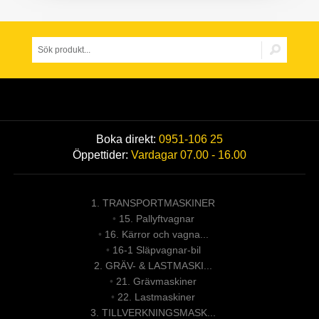
Boka direkt:
0951-106 25
Öppettider:
Vardagar 07.00 - 16.00
1. TRANSPORTMASKINER
•
15. Pallyftvagnar
•
16. Kärror och vagna...
•
16-1 Släpvagnar-bil
2. GRÄV- & LASTMASKI...
•
21. Grävmaskiner
•
22. Lastmaskiner
3. TILLVERKNINGSMASK...