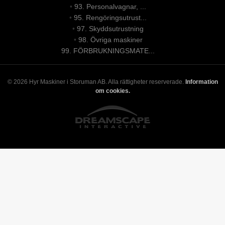
•
93. Personalvagnar, ...
•
95. Rengöringsutrust...
•
97. Skyddsutrustning
•
98. Övriga maskiner
99. FÖRBRUKNINGSMATE...
© 2026 Hyr Maskiner i Storuman AB. Alla rättigheter reserverade.
Information
om cookies.