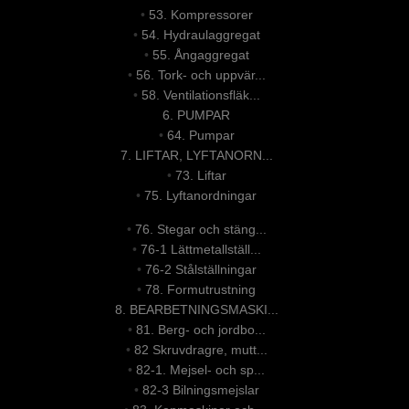
•
53. Kompressorer
•
54. Hydraulaggregat
•
55. Ångaggregat
•
56. Tork- och uppvär...
•
58. Ventilationsfläk...
6. PUMPAR
•
64. Pumpar
7. LIFTAR, LYFTANORN...
•
73. Liftar
•
75. Lyftanordningar
•
76. Stegar och stäng...
•
76-1 Lättmetallställ...
•
76-2 Stålställningar
•
78. Formutrustning
8. BEARBETNINGSMASKI...
•
81. Berg- och jordbo...
•
82 Skruvdragre, mutt...
•
82-1. Mejsel- och sp...
•
82-3 Bilningsmejslar