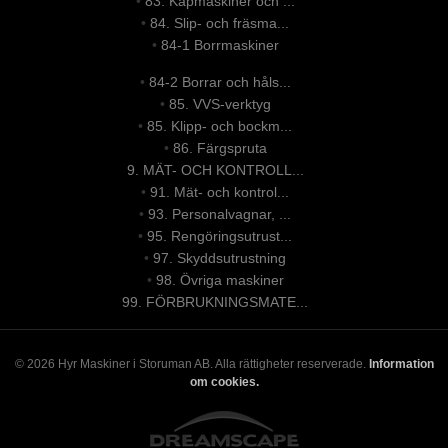
•
83. Kapmaskiner och ...
•
84. Slip- och fräsma...
•
84-1 Borrmaskiner
•
84-2 Borrar och håls...
•
85. VVS-verktyg
•
85. Klipp- och bockm...
•
86. Färgspruta
9. MÄT- OCH KONTROLL...
•
91. Mät- och kontrol...
•
93. Personalvagnar, ...
•
95. Rengöringsutrust...
•
97. Skyddsutrustning
•
98. Övriga maskiner
99. FÖRBRUKNINGSMATE...
© 2026 Hyr Maskiner i Storuman AB. Alla rättigheter reserverade.
Information
om cookies.