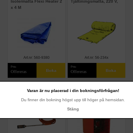
Isolermatta Flexi Heater 2
Tjältiningsmatta, 220 V,
x 4 M
Art.nr: 560-9380
Art.nr: 56-234x
Pris:
Pris:
Boka
Boka
Offereras
Offereras
Gasolbrännare, rak
Elvärmare, 220 W 2 kW
Varan är nu placerad i din bokningsförfrågan!
Du finner din bokning högst upp till höger på hemsidan.
Stäng