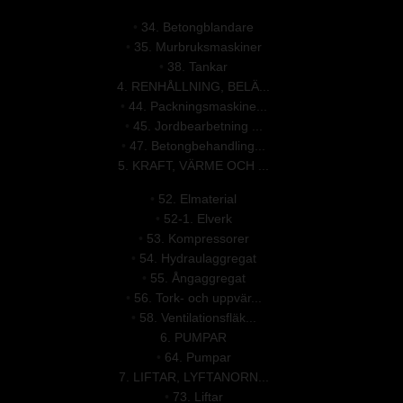
•
34. Betongblandare
•
35. Murbruksmaskiner
•
38. Tankar
4. RENHÅLLNING, BELÄ...
•
44. Packningsmaskine...
•
45. Jordbearbetning ...
•
47. Betongbehandling...
5. KRAFT, VÄRME OCH ...
•
52. Elmaterial
•
52-1. Elverk
•
53. Kompressorer
•
54. Hydraulaggregat
•
55. Ångaggregat
•
56. Tork- och uppvär...
•
58. Ventilationsfläk...
6. PUMPAR
•
64. Pumpar
7. LIFTAR, LYFTANORN...
•
73. Liftar