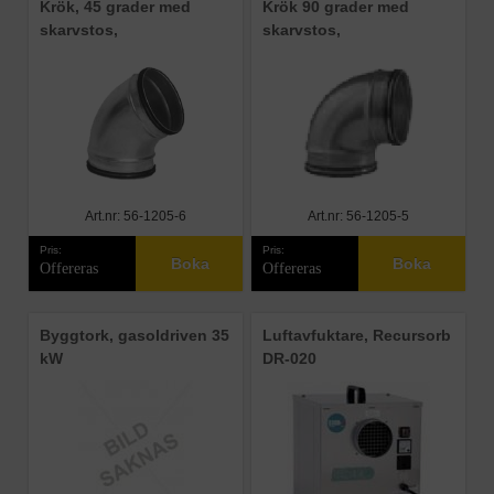
Krök, 45 grader med
Krök 90 grader med
skarvstos,
skarvstos,
Art.nr: 56-1205-6
Art.nr: 56-1205-5
Pris:
Pris:
Boka
Boka
Offereras
Offereras
Byggtork, gasoldriven 35
Luftavfuktare, Recursorb
kW
DR-020