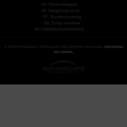
•
93. Personalvagnar, ...
•
95. Rengöringsutrust...
•
97. Skyddsutrustning
•
98. Övriga maskiner
99. FÖRBRUKNINGSMATE...
© 2026 Hyr Maskiner i Storuman AB. Alla rättigheter reserverade.
Information
om cookies.