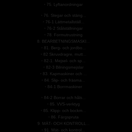
•
75. Lyftanordningar
•
76. Stegar och stäng...
•
76-1 Lättmetallställ...
•
76-2 Stålställningar
•
78. Formutrustning
8. BEARBETNINGSMASKI...
•
81. Berg- och jordbo...
•
82 Skruvdragre, mutt...
•
82-1. Mejsel- och sp...
•
82-3 Bilningsmejslar
•
83. Kapmaskiner och ...
•
84. Slip- och fräsma...
•
84-1 Borrmaskiner
•
84-2 Borrar och håls...
•
85. VVS-verktyg
•
85. Klipp- och bockm...
•
86. Färgspruta
9. MÄT- OCH KONTROLL...
•
91. Mät- och kontrol...