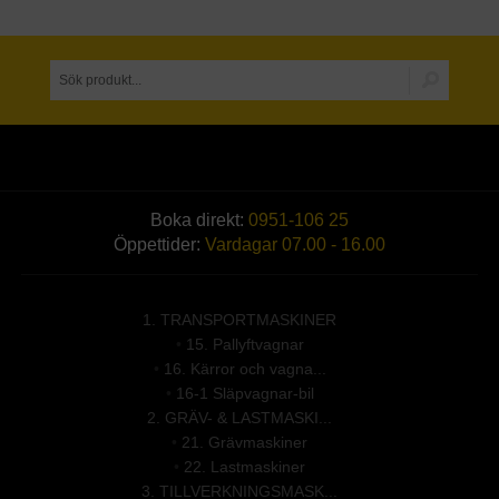
Boka direkt:
0951-106 25
Öppettider:
Vardagar 07.00 - 16.00
1. TRANSPORTMASKINER
•
15. Pallyftvagnar
•
16. Kärror och vagna...
•
16-1 Släpvagnar-bil
2. GRÄV- & LASTMASKI...
•
21. Grävmaskiner
•
22. Lastmaskiner
3. TILLVERKNINGSMASK...