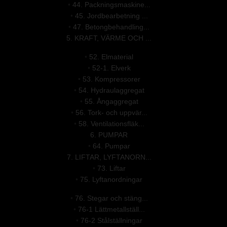
•
44. Packningsmaskine...
•
45. Jordbearbetning ...
•
47. Betongbehandling...
5. KRAFT, VÄRME OCH ...
•
52. Elmaterial
•
52-1. Elverk
•
53. Kompressorer
•
54. Hydraulaggregat
•
55. Ångaggregat
•
56. Tork- och uppvär...
•
58. Ventilationsfläk...
6. PUMPAR
•
64. Pumpar
7. LIFTAR, LYFTANORN...
•
73. Liftar
•
75. Lyftanordningar
•
76. Stegar och stäng...
•
76-1 Lättmetallställ...
•
76-2 Stålställningar