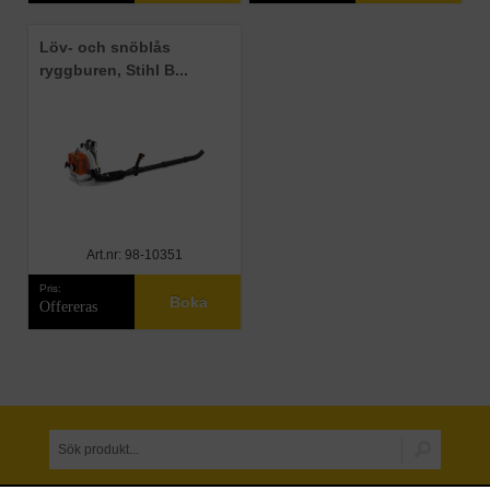
Löv- och snöblås
ryggburen, Stihl B...
Art.nr: 98-10351
Pris:
Boka
Offereras