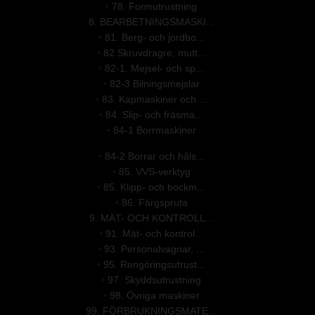
•
78. Formutrustning
8. BEARBETNINGSMASKI...
•
81. Berg- och jordbo...
•
82 Skruvdragre, mutt...
•
82-1. Mejsel- och sp...
•
82-3 Bilningsmejslar
•
83. Kapmaskiner och ...
•
84. Slip- och fräsma...
•
84-1 Borrmaskiner
•
84-2 Borrar och håls...
•
85. VVS-verktyg
•
85. Klipp- och bockm...
•
86. Färgspruta
9. MÄT- OCH KONTROLL...
•
91. Mät- och kontrol...
•
93. Personalvagnar, ...
•
95. Rengöringsutrust...
•
97. Skyddsutrustning
•
98. Övriga maskiner
99. FÖRBRUKNINGSMATE...