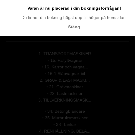
Varan är nu placerad i din bokningsförfrågan!
Du finner din bokning högst upp till höger på hemsidan.
Boka direkt:
0951-106 25
Stäng
Öppettider:
Vardagar 07.00 - 16.00
1. TRANSPORTMASKINER
•
15. Pallyftvagnar
•
16. Kärror och vagna...
•
16-1 Släpvagnar-bil
2. GRÄV- & LASTMASKI...
•
21. Grävmaskiner
•
22. Lastmaskiner
3. TILLVERKNINGSMASK...
•
34. Betongblandare
•
35. Murbruksmaskiner
•
38. Tankar
4. RENHÅLLNING, BELÄ...