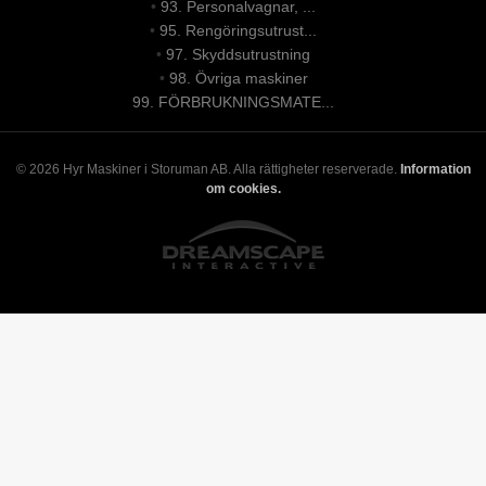
•
93. Personalvagnar, ...
•
95. Rengöringsutrust...
•
97. Skyddsutrustning
•
98. Övriga maskiner
99. FÖRBRUKNINGSMATE...
© 2026 Hyr Maskiner i Storuman AB. Alla rättigheter reserverade.
Information
om cookies.