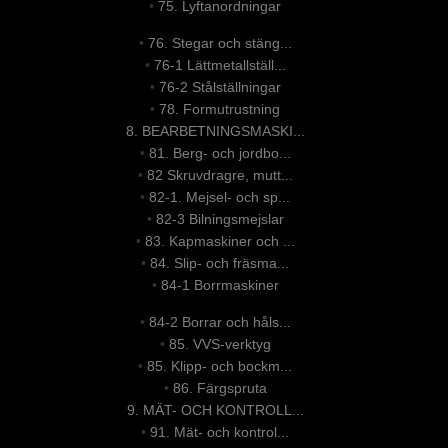
•
75. Lyftanordningar
•
76. Stegar och stäng...
•
76-1 Lättmetallställ...
•
76-2 Stålställningar
•
78. Formutrustning
8. BEARBETNINGSMASKI...
•
81. Berg- och jordbo...
•
82 Skruvdragre, mutt...
•
82-1. Mejsel- och sp...
•
82-3 Bilningsmejslar
•
83. Kapmaskiner och ...
•
84. Slip- och fräsma...
•
84-1 Borrmaskiner
•
84-2 Borrar och håls...
•
85. VVS-verktyg
•
85. Klipp- och bockm...
•
86. Färgspruta
9. MÄT- OCH KONTROLL...
•
91. Mät- och kontrol...