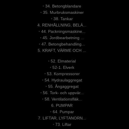
•
34. Betongblandare
•
35. Murbruksmaskiner
•
38. Tankar
4. RENHÅLLNING, BELÄ...
•
44. Packningsmaskine...
•
45. Jordbearbetning ...
•
47. Betongbehandling...
5. KRAFT, VÄRME OCH ...
•
52. Elmaterial
•
52-1. Elverk
•
53. Kompressorer
•
54. Hydraulaggregat
•
55. Ångaggregat
•
56. Tork- och uppvär...
•
58. Ventilationsfläk...
6. PUMPAR
•
64. Pumpar
7. LIFTAR, LYFTANORN...
•
73. Liftar