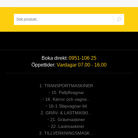
Boka direkt:
0951-106 25
Öppettider:
Vardagar 07.00 - 16.00
1. TRANSPORTMASKINER
•
15. Pallyftvagnar
•
16. Kärror och vagna...
•
16-1 Släpvagnar-bil
2. GRÄV- & LASTMASKI...
•
21. Grävmaskiner
•
22. Lastmaskiner
3. TILLVERKNINGSMASK...