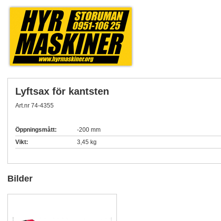
Lyftsax för kantsten
Art.nr 74-4355
Öppningsmått:
-200 mm
Vikt:
3,45 kg
Bilder